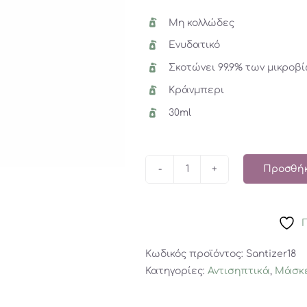
Μη κολλώδες
Ενυδατικό
Σκοτώνει 99.9% των μικροβ
Κράνμπερι
30ml
Προσθήκ
Αντισηπτικό
Ginger
Bread
ποσότητα
Κωδικός προϊόντος:
Santizer18
Κατηγορίες:
Αντισηπτικά
,
Μάσκε