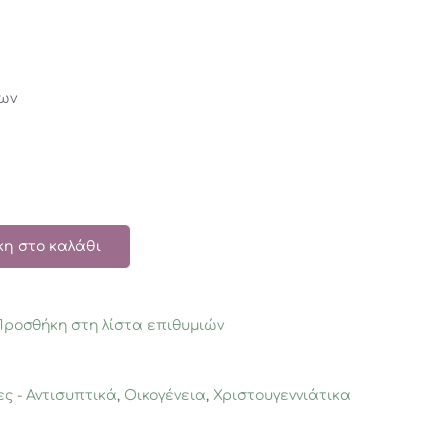
ίων
η στο καλάθι
Προσθήκη στη λίστα επιθυμιών
ς - Αντισυπτικά
,
Οικογένεια
,
Χριστουγεννιάτικα