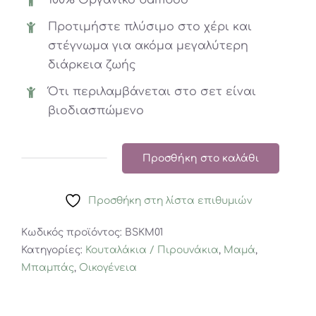
100% Οργανικό bamboo
Προτιμήστε πλύσιμο στο χέρι και
στέγνωμα για ακόμα μεγαλύτερη
διάρκεια ζωής
Ότι περιλαμβάνεται στο σετ είναι
βιοδιασπώμενο
Προσθήκη στο καλάθι
Boobamtensils
σετ
Προσθήκη στη λίστα επιθυμιών
φαγητού
ποσότητα
Κωδικός προϊόντος:
BSKM01
Κατηγορίες:
Κουταλάκια / Πιρουνάκια
,
Μαμά
,
Μπαμπάς
,
Οικογένεια