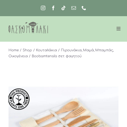
Μετάβαση
στο
περιεχόμενο
Home
Shop
Κουταλάκια / Πιρουνάκια
Μαμά
Μπαμπάς
Οικογένεια
Boobamtensils σετ φαγητού