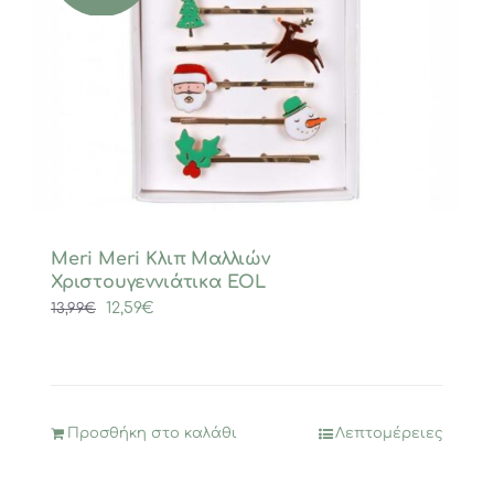
Meri Meri Κλιπ Μαλλιών
Χριστουγεννιάτικα EOL
Original
Η
12,59
€
13,99
€
price
τρέχουσα
was:
τιμή
13,99€.
είναι:
12,59€.
Προσθήκη στο καλάθι
Λεπτομέρειες