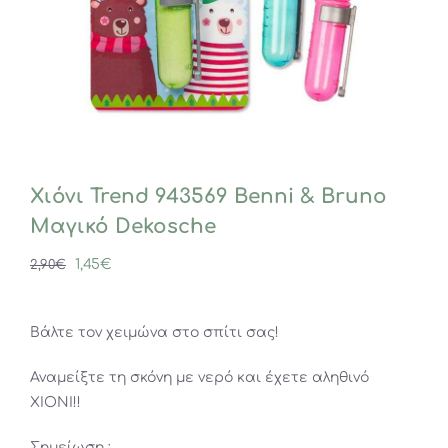
Χιόνι Trend 943569 Benni & Bruno
Μαγικό Dekosche
Original
Η
1,45
€
2,90
€
price
τρέχουσα
was:
τιμή
Βάλτε τον χειμώνα στο σπίτι σας!
2,90€.
είναι:
1,45€.
Αναμείξτε τη σκόνη με νερό και έχετε αληθινό
ΧΙΟΝΙ!!
Σημείωση :