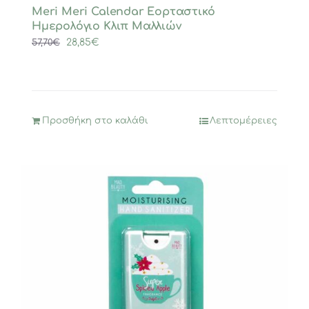
Meri Meri Calendar Εορταστικό
Ημερολόγιο Κλιπ Μαλλιών
Original
Η
28,85
€
57,70
€
price
τρέχουσα
was:
τιμή
57,70€.
είναι:
28,85€.
Προσθήκη στο καλάθι
Λεπτομέρειες