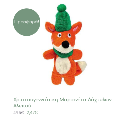
Προσφορά!
Χριστουγεννιάτικη Μαριονέτα Δάχτυλων
Αλεπού
Original
Η
2,47
€
4,95
€
price
τρέχουσα
was:
τιμή