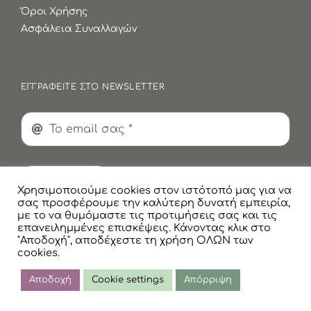
Όροι Χρήσης
Ασφάλεια Συναλλαγών
ΕΓΓΡΑΦΕΙΤΕ ΣΤΟ NEWSLETTER
Εγγραφή
Χρησιμοποιούμε cookies στον ιστότοπό μας για να
σας προσφέρουμε την καλύτερη δυνατή εμπειρία,
με το να θυμόμαστε τις προτιμήσεις σας και τις
επανειλημμένες επισκέψεις. Κάνοντας κλικ στο
"Αποδοχή", αποδέχεστε τη χρήση ΟΛΩΝ των
cookies.
© Copyright
2026 Faskomilaki All Rights Reserved |
Πολιτική Προστασίας Προσωπικών Δεδομένων
Αποδοχή
Cookie settings
Απόρριψη