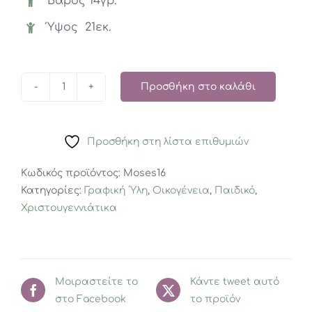
Βάρος 14γρ.
Ύψος 21εκ.
Προσθήκη στο καλάθι
Χριστουγεννιάτικο
Μολύβι
MOSES
Προσθήκη στη λίστα επιθυμιών
Χιονάνθρωπος
ποσότητα
Κωδικός προϊόντος:
Moses16
Κατηγορίες:
Γραφική ΄Υλη
,
Οικογένεια
,
Παιδικό
,
Χριστουγεννιάτικα
Μοιραστείτε το
Κάντε tweet αυτό
στο Facebook
το προϊόν