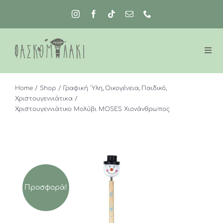
Μετάβαση
στο
περιεχόμενο
Home
Shop
Γραφική ΄Υλη
Οικογένεια
Παιδικό
Χριστουγεννιάτικα
Χριστουγεννιάτικο Μολύβι MOSES Χιονάνθρωπος
Προσφορά!