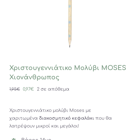
Χριστουγεννιάτικο Μολύβι MOSES
Χιονάνθρωπος
Original
Η
0,97
€
2 σε απόθεμα
1,95
€
price
τρέχουσα
was:
τιμή
Χριστουγεννιάτικο μολύβι Moses με
1,95€.
είναι:
χαριτωμένα
διακοσμητικό κεφαλάκι
που θα
0,97€.
λατρέψουν μικροί και μεγάλοι!