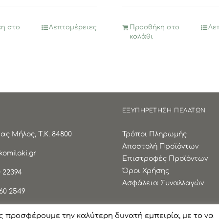
4,95€.
είναι:
2,47€.
η στο
Λεπτομέρειες
Προσθήκη στο
Λε
καλάθι
ΕΞΥΠΗΡΕΤΗΣΗ ΠΕΛΑΤΩΝ
ς Μήλος, Τ.Κ. 84800
Τρόποι Πληρωμής
Αποστολή Προϊόντων
omilaki.gr
Επιστροφές Προϊόντων
Όροι Χρήσης
 22394
Ασφάλεια Συναλλαγών
60 2549
ς προσφέρουμε την καλύτερη δυνατή εμπειρία, με το να