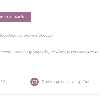
η στο καλάθι
Προσθήκη στη λίστα επιθυμιών
 Σπιτιού
,
Κεριά
,
Προσφορές
,
Στολίδια
,
Χριστουγεννιάτικα
 το
Στείλτε με email το προϊόν