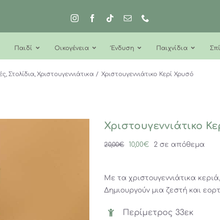
Παιδί
Οικογένεια
Ένδυση
Παιχνίδια
Σπί
ές
Στολίδια
Χριστουγεννιάτικα
Χριστουγεννιάτικο Κερί Χρυσό
Χριστουγεννιάτικο Κε
Original
Η
10,00
€
2 σε απόθεμα
20,00
€
price
τρέχουσα
was:
τιμή
Με τα χριστουγεννιάτικα κεριά
20,00€.
είναι:
Δημιουργούν μια ζεστή και εορ
10,00€.
Περίμετρος 33εκ