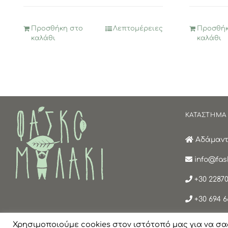
57,70€.
είναι:
28,85€.
Προσθήκη στο
Λεπτομέρειες
Προσθήκ
καλάθι
καλάθι
ΚΑΤΑΣΤΗΜΑ
Αδάμαντα
info@fask
+30 22870
+30 694 6
Χρησιμοποιούμε cookies στον ιστότοπό μας για να σα