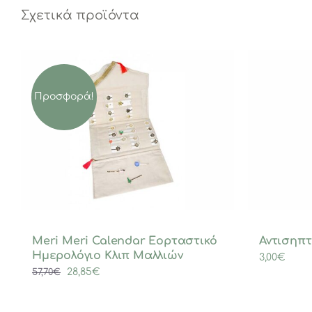
Σχετικά προϊόντα
Προσφορά!
Meri Meri Calendar Εορταστικό
Αντισηπτ
Ημερολόγιο Κλιπ Μαλλιών
3,00
€
Original
Η
28,85
€
57,70
€
price
τρέχουσα
was:
τιμή