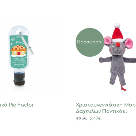
Προσφορά!
ικό Pie Factor
Χριστουγεννιάτικη Μαρ
Δάχτυλων Ποντικάκι
Original
Η
2,47
€
4,95
€
price
τρέχουσα
was:
τιμή