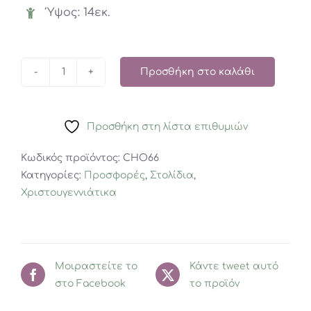
Ύψος: 14εκ.
Προσθήκη στο καλάθι
Χριστουγεννιάτικο
Κηροπήγιο
Ρεσώ
Προσθήκη στη λίστα επιθυμιών
Αγγελάκι
ποσότητα
Κωδικός προϊόντος:
CHO66
Κατηγορίες:
Προσφορές
,
Στολίδια
,
Χριστουγεννιάτικα
Μοιραστείτε το
Κάντε tweet αυτό
στο Facebook
το προϊόν