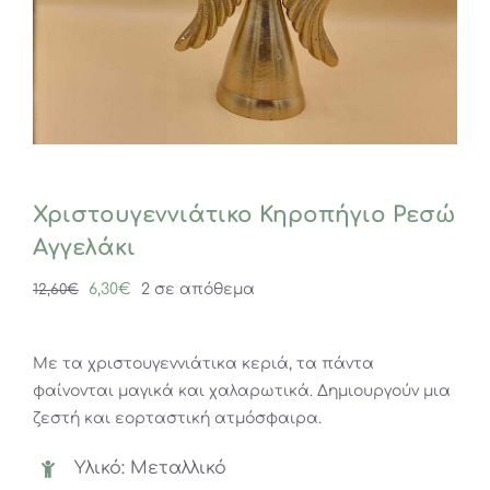
Χριστουγεννιάτικο Κηροπήγιο Ρεσώ
Αγγελάκι
Original
Η
6,30
€
2 σε απόθεμα
12,60
€
price
τρέχουσα
was:
τιμή
Με τα χριστουγεννιάτικα κεριά, τα πάντα
12,60€.
είναι:
φαίνονται μαγικά και χαλαρωτικά. Δημιουργούν μια
6,30€.
ζεστή και εορταστική ατμόσφαιρα.
Υλικό: Μεταλλικό