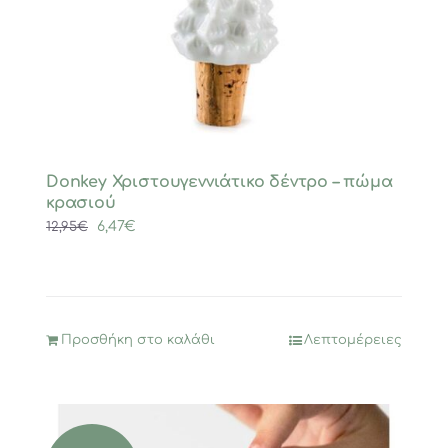
Donkey Χριστουγεννιάτικο δέντρο – πώμα
κρασιού
Original
Η
6,47
€
12,95
€
price
τρέχουσα
was:
τιμή
12,95€.
είναι:
6,47€.
Προσθήκη στο καλάθι
Λεπτομέρειες