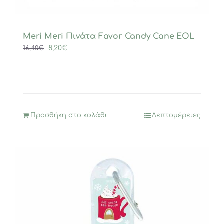
Meri Meri Πινάτα Favor Candy Cane EOL
Original
Η
8,20
€
16,40
€
price
τρέχουσα
was:
τιμή
16,40€.
είναι:
8,20€.
Προσθήκη στο καλάθι
Λεπτομέρειες