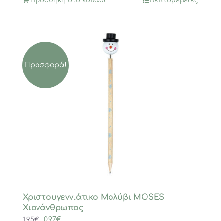
Προσθήκη στο καλάθι
Λεπτομέρειες
Προσφορά!
Χριστουγεννιάτικο Μολύβι MOSES
Χιονάνθρωπος
Original
Η
0,97
€
1,95
€