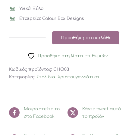
Υλικό: Ξύλο
Εταιρεία: Colour Box Designs
Προσθήκη στο καλάθι
Χριστουγεννιάτικο
Στολίδι
Προσθήκη στη λίστα επιθυμιών
Βασίλισσα
Χιονιού
Κωδικός προϊόντος:
CHO03
ποσότητα
Κατηγορίες:
Στολίδια
,
Χριστουγεννιάτικα
Μοιραστείτε το
Κάντε tweet αυτό
στο Facebook
το προϊόν