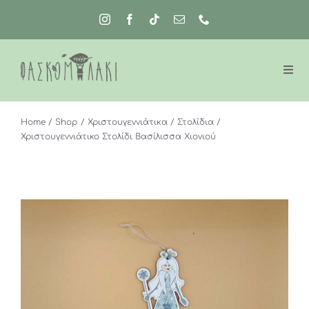
Μετάβαση
στο
περιεχόμενο
Home
Shop
Χριστουγεννιάτικα
Στολίδια
Χριστουγεννιάτικο Στολίδι Βασίλισσα Χιονιού