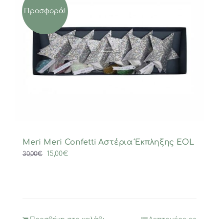
Προσφορά!
Meri Meri Confetti Αστέρια Έκπληξης EOL
Original
Η
15,00
€
30,00
€
price
τρέχουσα
was:
τιμή
30,00€.
είναι:
15,00€.