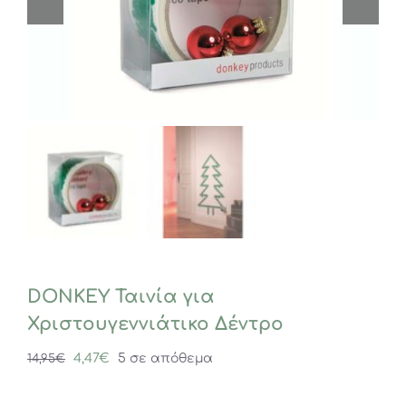
DONKEY Ταινία για
Χριστουγεννιάτικο Δέντρο
Original
Η
4,47
€
5 σε απόθεμα
14,95
€
price
τρέχουσα
was:
τιμή