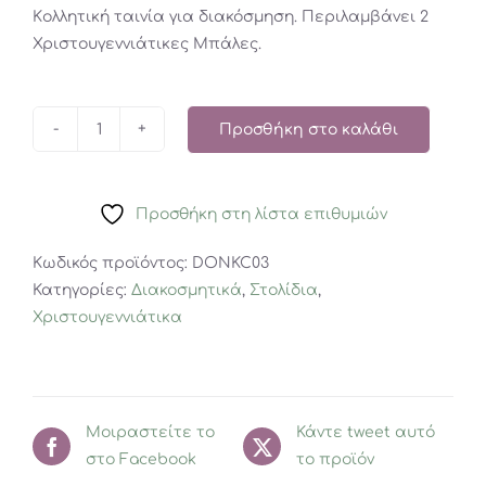
Kολλητική ταινία για διακόσμηση. Περιλαμβάνει 2
14,95€.
είναι:
Χριστουγεννιάτικες Μπάλες.
4,47€.
Προσθήκη στο καλάθι
DONKEY
Ταινία
για
Προσθήκη στη λίστα επιθυμιών
Χριστουγεννιάτικο
Δέντρο
Κωδικός προϊόντος:
DONKC03
ποσότητα
Κατηγορίες:
Διακοσμητικά
,
Στολίδια
,
Χριστουγεννιάτικα
Μοιραστείτε το
Κάντε tweet αυτό
στο Facebook
το προϊόν