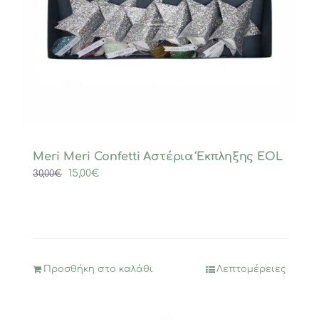
Meri Meri Confetti Αστέρια Έκπληξης EOL
Original
Η
15,00
€
30,00
€
price
τρέχουσα
was:
τιμή
30,00€.
είναι:
15,00€.
Προσθήκη στο καλάθι
Λεπτομέρειες