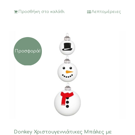
2,47€.
Προσθήκη στο καλάθι
Λεπτομέρειες
Προσφορά!
Donkey Χριστουγεννιάτικες Μπάλες με