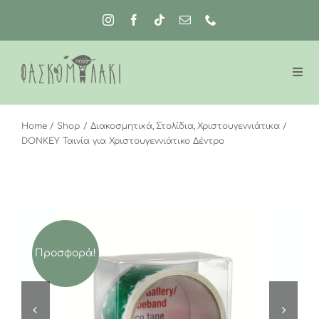
Μετάβαση
στο
περιεχόμενο
Home
Shop
Διακοσμητικά
Στολίδια
Χριστουγεννιάτικα
DONKEY Ταινία για Χριστουγεννιάτικο Δέντρο
Προσφορά!