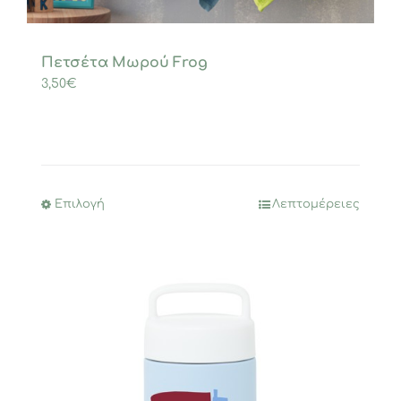
Πετσέτα Μωρού Frog
3,50
€
Επιλογή
Λεπτομέρειες
Αυτό
το
προϊόν
έχει
πολλαπλές
παραλλαγές.
Οι
επιλογές
μπορούν