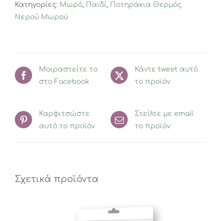
Κατηγορίες:
Μωρό
,
Παιδί
,
Ποτηράκια Θερμός
Happy
Νερού Μωρού
Dots
Gold
Powder
ποσότητα
Μοιραστείτε το
Κάντε tweet αυτό
στο Facebook
το προϊόν
Καρφιτσώστε
Στείλτε με email
αυτό το προϊόν
το προϊόν
Σχετικά προϊόντα