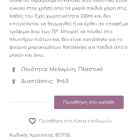
διαθέτει αφαιρούμενο καπάκι από πλαστικό. Είναι
εύκολο στην χρήση από τα μικρά παιδιά χάρη στις
λαβές του. Έχει χωρητικότητα 230ml και δεν
επιτρέπεται να θερμανθεί ή να έρθει σε επαφή με
τρόφιμα άνω των 70°. Μπορεί να πλυθεί στο
πλυντήριο πιάτων και δεν είναι κατάλληλο για το
φούρνο μικροκυμάτων. Κατάλληλο για παιδιά από 6
μηνών και άνω.
Ποιότητα: Μελαμίνη, Πλαστικό
Διαστάσεις: 8×6.5
Προσθήκη στο καλάθι
Εκπαιδευτικό
Ποτηράκι
Προσθήκη στη λίστα επιθυμιών
Done
By
Κωδικός προϊόντος:
BOT05
Deer