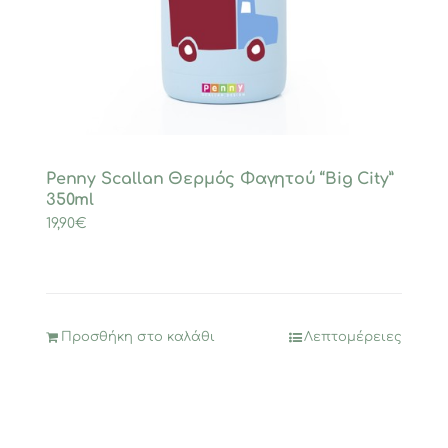
να
επιλεγούν
στη
σελίδα
του
προϊόντος
Penny Scallan Θερμός Φαγητού “Big City”
350ml
19,90
€
Προσθήκη στο καλάθι
Λεπτομέρειες