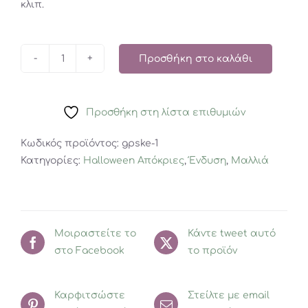
κλιπ.
Προσθήκη στο καλάθι
Great
Pretenders
κλίπ
Προσθήκη στη λίστα επιθυμιών
μαλλιών
Halloween
Κωδικός προϊόντος:
gpske-1
Σκελετός
Κατηγορίες:
Halloween Απόκριες
,
Ένδυση
,
Μαλλιά
ποσότητα
Μοιραστείτε το
Κάντε tweet αυτό
στο Facebook
το προϊόν
Καρφιτσώστε
Στείλτε με email