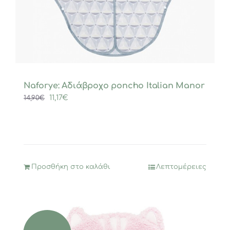
Naforye: Αδιάβροχο poncho Italian Manor
Original
Η
11,17
€
14,90
€
price
τρέχουσα
was:
τιμή
14,90€.
είναι:
11,17€.
Προσθήκη στο καλάθι
Λεπτομέρειες