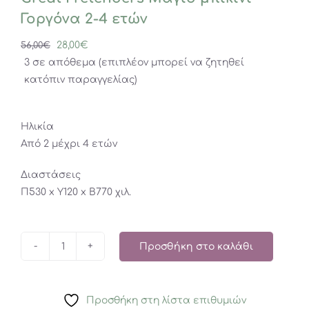
Γοργόνα 2-4 ετών
Original
Η
28,00
€
56,00
€
price
τρέχουσα
3 σε απόθεμα (επιπλέον μπορεί να ζητηθεί
was:
τιμή
κατόπιν παραγγελίας)
56,00€.
είναι:
28,00€.
Ηλικία
Από 2 μέχρι 4 ετών
Διαστάσεις
Π530 x Y120 x Β770 χιλ.
Προσθήκη στο καλάθι
Great
Pretenders
Μαγιό
Προσθήκη στη λίστα επιθυμιών
μπικίνι