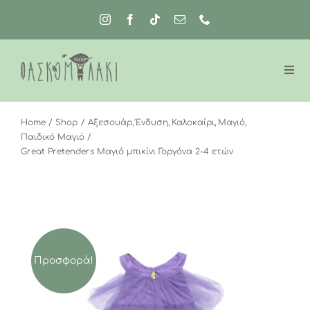
Μετάβαση
στο
περιεχόμενο
Home
Shop
Αξεσουάρ
Ένδυση
Καλοκαίρι
Μαγιό
Παιδικό Μαγιό
Great Pretenders Μαγιό μπικίνι Γοργόνα 2-4 ετών
Προσφορά!