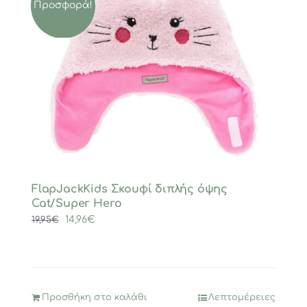
Προσφορά!
FlapJackKids Σκουφί διπλής όψης
Cat/Super Hero
Original
Η
14,96
€
19,95
€
price
τρέχουσα
was:
τιμή
19,95€.
είναι:
14,96€.
Προσθήκη στο καλάθι
Λεπτομέρειες