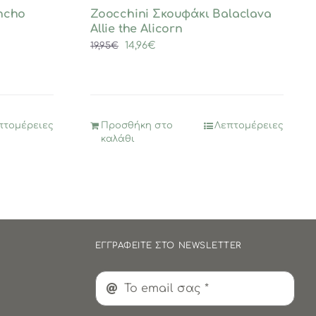
ncho
Zoocchini Σκουφάκι Balaclava
Allie the Alicorn
Original
Η
14,96
€
19,95
€
price
τρέχουσα
was:
τιμή
19,95€.
είναι:
14,96€.
πτομέρειες
Προσθήκη στο
Λεπτομέρειες
καλάθι
ΕΓΓΡΑΦΕΙΤΕ ΣΤΟ NEWSLETTER