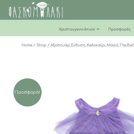
Μετάβαση
στο
περιεχόμενο
Χριστουγεννιάτικα
Προσφορές
Home
Shop
Αξεσουάρ
Ένδυση
Καλοκαίρι
Μαγιό
Παιδικ
Προσφορά!