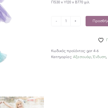
Π530 x Y120 x Β770 χιλ.
Προσθήκ
Great
Pretenders
Μαγιό
μπικίνι
Γοργόνα
Κωδικός προϊόντος:
gor 4-6
4-
Κατηγορίες:
Αξεσουάρ
,
Ένδυση
,
6
ετών
ποσότητα