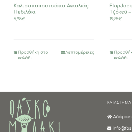
Καλτσοπαπουτσάκια Αγκαλιάς
FlapJack
Πεδιλάκι
Τζόκεϋ –
5,95
€
19,95
€
Προσθήκη στο
Λεπτομέρειες
Προσθήκ
καλάθι
καλάθι
ΚΑΤΑΣΤΗΜΑ
Αδάμαντα
info@fask