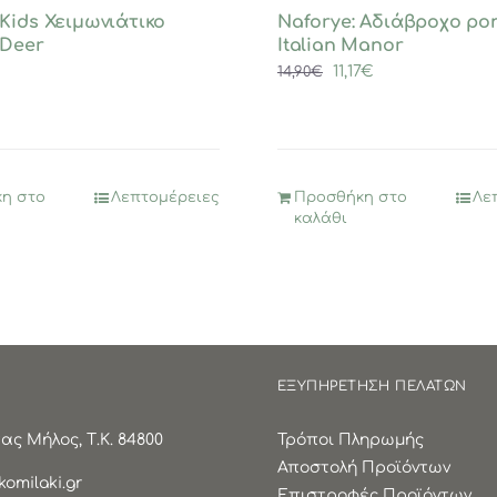
Kids Χειμωνιάτικο
Naforye: Αδιάβροχο po
 Deer
Italian Manor
Original
Η
11,17
€
14,90
€
price
τρέχουσα
was:
τιμή
14,90€.
είναι:
11,17€.
η στο
Λεπτομέρειες
Προσθήκη στο
Λε
καλάθι
ΕΞΥΠΗΡΕΤΗΣΗ ΠΕΛΑΤΩΝ
ς Μήλος, Τ.Κ. 84800
Τρόποι Πληρωμής
Αποστολή Προϊόντων
omilaki.gr
Επιστροφές Προϊόντων