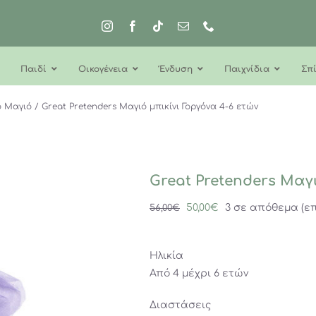
Παιδί
Οικογένεια
Ένδυση
Παιχνίδια
Σπί
ό Μαγιό
Great Pretenders Μαγιό μπικίνι Γοργόνα 4-6 ετών
Great Pretenders Μαγι
Original
Η
50,00
€
3 σε απόθεμα (επ
56,00
€
price
τρέχουσα
was:
τιμή
Ηλικία
56,00€.
είναι:
Από 4 μέχρι 6 ετών
50,00€.
Διαστάσεις