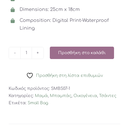
Dimensions: 25cm x 18cm
Composition: Digital Print-Waterproof
Lining
Προσθήκη στο καλάθι
Hot
Crabs
small
Προσθήκη στη λίστα επιθυμιών
bag
ποσότητα
Κωδικός προϊόντος:
SMBS07-1
Κατηγορίες:
Μαμά
,
Μπαμπάς
,
Οικογένεια
,
Τσάντες
Ετικέτα:
Small Bag