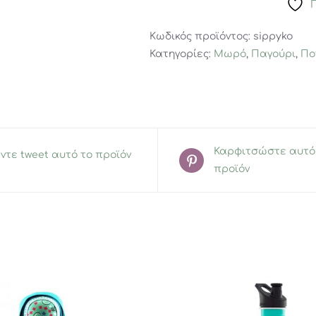
TOUCH
SIPPY
Κωδικός προϊόντος:
sippyko
CUP
Κατηγορίες:
Μωρό
,
Παγούρι
,
Πο
230ML
ποσότητα
Καρφιτσώστε αυτό
ντε tweet αυτό το προϊόν
προϊόν