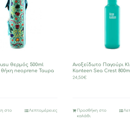
usu θερμός 500ml
Ανοξείδωτο Παγούρι K
 θήκη neoprene Taupa
Kanteen Sea Crest 800m
24,50
€
η στο
Λεπτομέρειες
Προσθήκη στο
Λε
καλάθι