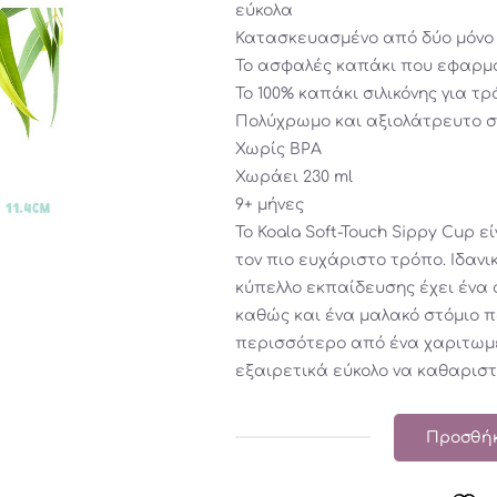
εύκολα
Κατασκευασμένο από δύο μόνο 
Το ασφαλές καπάκι που εφαρμ
Το 100% καπάκι σιλικόνης για τ
Πολύχρωμο και αξιολάτρευτο σ
Χωρίς BPA
Χωράει 230 ml
9+ μήνες
Το Koala Soft-Touch Sippy Cup 
τον πιο ευχάριστο τρόπο. Ιδανι
κύπελλο εκπαίδευσης έχει ένα
καθώς και ένα μαλακό στόμιο πο
περισσότερο από ένα χαριτωμέν
εξαιρετικά εύκολο να καθαριστε
Προσθήκ
KOALA
SOFT