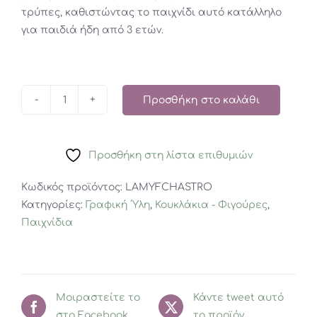
τρύπες, καθιστώντας το παιχνίδι αυτό κατάλληλο
για παιδιά ήδη από 3 ετών.
Προσθήκη στο καλάθι
LACING
MY
FIRST
Προσθήκη στη λίστα επιθυμιών
CHARM-
ASTRONAUT
Κωδικός προϊόντος:
LAMYFCHASTRO
FRIEND
Κατηγορίες:
Γραφική ΄Υλη
,
Κουκλάκια - Φιγούρες
,
ποσότητα
Παιχνίδια
Μοιραστείτε το
Κάντε tweet αυτό
στο Facebook
το προϊόν