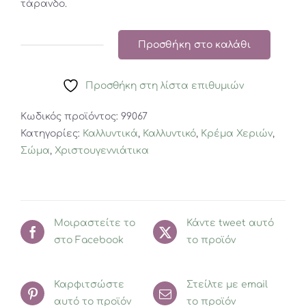
τάρανδο.
Προσθήκη στο καλάθι
Μad
Beauty
Προσθήκη στη λίστα επιθυμιών
-
Κρέμα
Κωδικός προϊόντος:
99067
Χεριών
Κατηγορίες:
Καλλυντικά
,
Καλλυντικό
,
Κρέμα Χεριών
,
Pom
Σώμα
,
Χριστουγεννιάτικα
Pom
Reindeer
ποσότητα
Μοιραστείτε το
Κάντε tweet αυτό
στο Facebook
το προϊόν
Καρφιτσώστε
Στείλτε με email
αυτό το προϊόν
το προϊόν