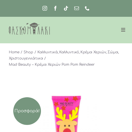
Μετάβαση
στο
περιεχόμενο
Home
Shop
Καλλυντικά
Καλλυντικό
Κρέμα Χεριών
Σώμα
Χριστουγεννιάτικα
Μad Beauty – Κρέμα Χεριών Pom Pom Reindeer
Προσφορά!