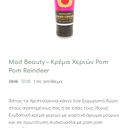
Μad Beauty – Κρέμα Χεριών Pom
Pom Reindeer
Original
Η
7,02
€
1 σε απόθεμα
7,80
€
price
τρέχουσα
was:
τιμή
Φέτος τα Χριστούγεννα κάντε ένα ξεχωριστό δώρο
7,80€.
είναι:
στους αγαπημένους σας ή σε εσάς τους ίδιους!
7,02€.
Ενυδατική κρέμα χεριών με γιορτινό άρωμα μούρων
και σε πρωτότυπη συσκευασία με pom pom