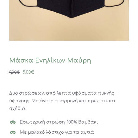
Μάσκα Ενηλίκων Μαύρη
Original
Η
5,00
€
9,90
€
price
τρέχουσα
was:
τιμή
Δυο στρώσεων, από λεπτά υφάσματα πυκνής
9,90€.
είναι:
ύφανσης. Με άνετη εφαρμογή και πρωτότυπα
5,00€.
σχέδια.
Εσωτερική στρώση: 100% Βαμβάκι
Με μαλακό λάστιχο για τα αυτιά