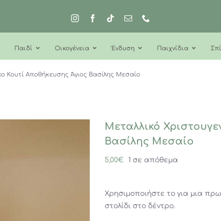
Παιδί
Οικογένεια
Ένδυση
Παιχνίδια
Σπί
ικο Κουτί Αποθήκευσης Άγιος Βασίλης Μεσαίο
Μεταλλικό Χριστουγε
Βασίλης Μεσαίο
5,00
€
1 σε απόθεμα
Χρησιμοποιήστε το για μια πρω
στολίδι στο δέντρο.