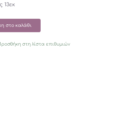
ς 13εκ
η στο καλάθι
Προσθήκη στη λίστα επιθυμιών