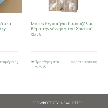
ιάτικο
Moses Κηροπήγιο Καρουζέλ με
rry
θέμα την γέννηση του Χριστού
12,95
€
πτομέρειες
Προσθήκη στο
Λεπτομέρειες
καλάθι
ΕΓΓΡΑΦΕΙΤΕ ΣΤΟ NEWSLETTER