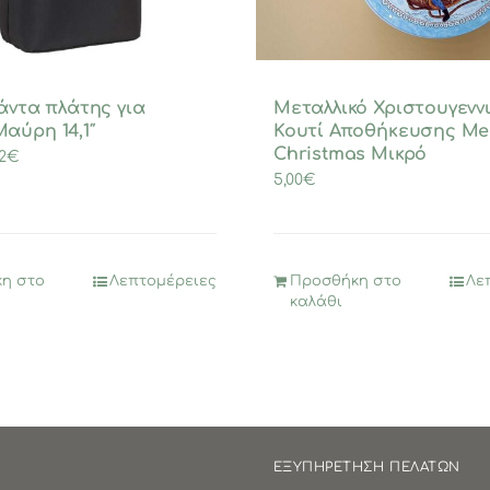
σάντα πλάτης για
Μεταλλικό Χριστουγενν
αύρη 14,1″
Κουτί Αποθήκευσης Me
Christmas Μικρό
ginal
Η
2
€
5,00
€
ce
τρέχουσα
:
τιμή
90€.
είναι:
31,92€.
η στο
Λεπτομέρειες
Προσθήκη στο
Λε
καλάθι
ΕΞΥΠΗΡΕΤΗΣΗ ΠΕΛΑΤΩΝ