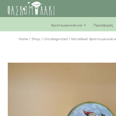
Μετάβαση
στο
περιεχόμενο
Χριστουγεννιάτικα
Προσφορές
Home
Shop
Uncategorized
Μεταλλικό Χριστουγεννιάτ