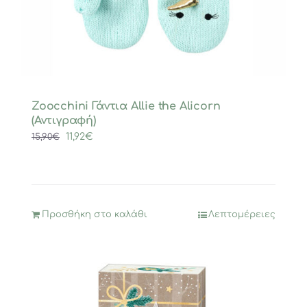
Zoocchini Γάντια Allie the Alicorn
(Αντιγραφή)
Original
Η
11,92
€
15,90
€
price
τρέχουσα
was:
τιμή
15,90€.
είναι:
11,92€.
Προσθήκη στο καλάθι
Λεπτομέρειες