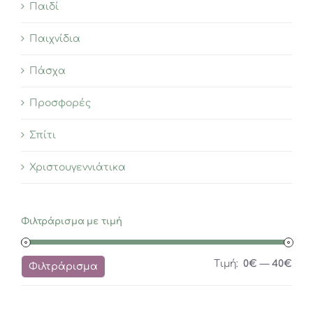
Παιδί
Παιχνίδια
Πάσχα
Προσφορές
Σπίτι
Χριστουγεννιάτικα
Φιλτράρισμα με τιμή
Ελά
Μέγ
Τιμή:
0€
—
40€
Φιλτράρισμα
τιμή
τιμή