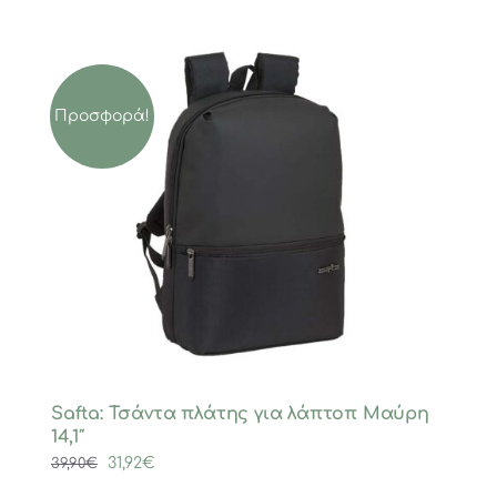
Προσφορά!
Safta: Τσάντα πλάτης για λάπτοπ Μαύρη
14,1″
Original
Η
31,92
€
39,90
€
price
τρέχουσα