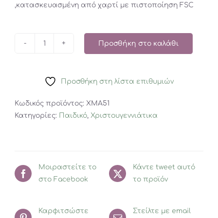
,κατασκευασμένη από χαρτί με πιστοποίηση FSC
4,95€.
Προσθήκη στο καλάθι
Moses
Toy
Suitcase
Προσθήκη στη λίστα επιθυμιών
ποσότητα
Κωδικός προϊόντος:
XMA51
Κατηγορίες:
Παιδικό
,
Χριστουγεννιάτικα
Μοιραστείτε το
Κάντε tweet αυτό
στο Facebook
το προϊόν
Καρφιτσώστε
Στείλτε με email