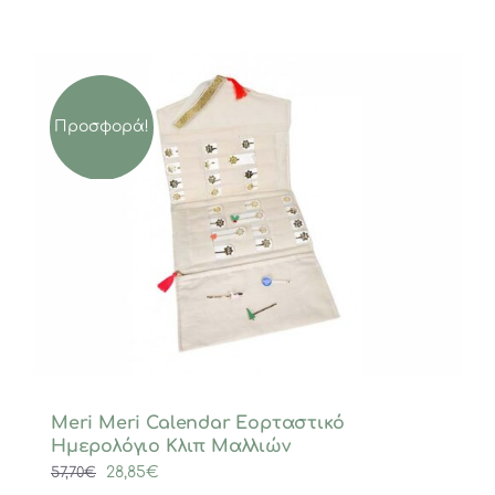
Προσφορά!
Meri Meri Calendar Εορταστικό
Ημερολόγιο Κλιπ Μαλλιών
Original
Η
28,85
€
57,70
€