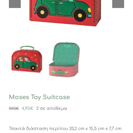
Moses Toy Suitcase
Original
Η
4,95
€
2 σε απόθεμα
9,90
€
price
τρέχουσα
was:
τιμή
Τσαντά διάσταση περίπου 20,2 cm x 15,5 cm x 7,7 cm
9,90€.
είναι: