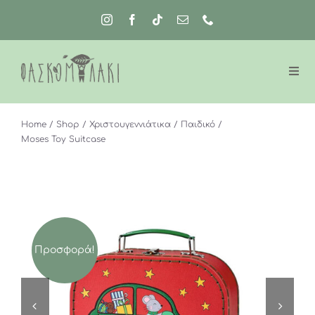
Μετάβαση
στο
περιεχόμενο
Home
Shop
Χριστουγεννιάτικα
Παιδικό
Moses Toy Suitcase
Προσφορά!