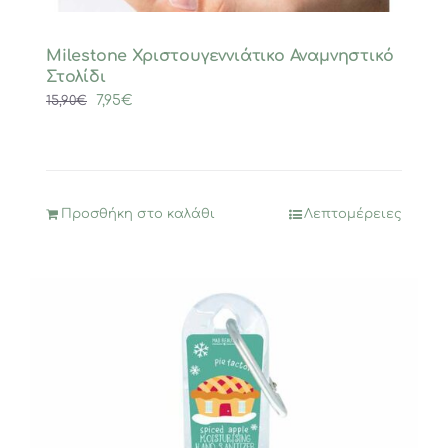
Milestone Χριστουγεννιάτικο Αναμνηστικό
Στολίδι
Original
Η
7,95
€
15,90
€
price
τρέχουσα
was:
τιμή
15,90€.
είναι:
7,95€.
Προσθήκη στο καλάθι
Λεπτομέρειες