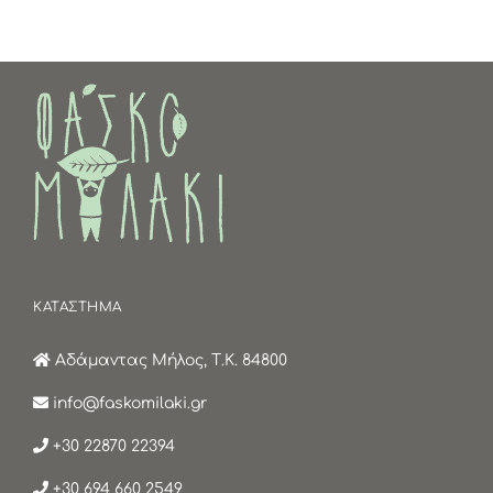
παραλλαγές.
Οι
επιλογές
μπορούν
να
επιλεγούν
στη
σελίδα
του
προϊόντος
ΚΑΤΑΣΤΗΜΑ
Αδάμαντας Μήλος, Τ.Κ. 84800
info@faskomilaki.gr
+30 22870 22394
+30 694 660 2549