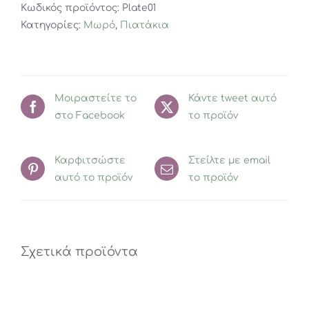
Κωδικός προϊόντος:
Plate01
Ένδειξη
Κατηγορίες:
Μωρό
,
Πιατάκια
Θερμότητα
ποσότητα
Μοιραστείτε το
Κάντε tweet αυτό
στο Facebook
το προϊόν
Καρφιτσώστε
Στείλτε με email
αυτό το προϊόν
το προϊόν
Σχετικά προϊόντα