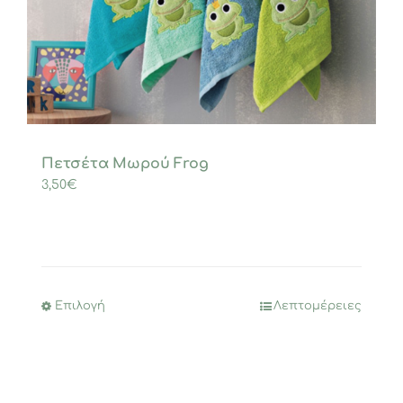
Πετσέτα Μωρού Frog
3,50
€
Επιλογή
Λεπτομέρειες
Αυτό
το
προϊόν
έχει
πολλαπλές