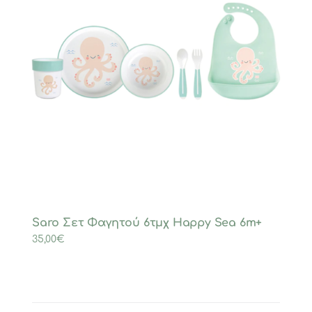
Saro Σετ Φαγητού 6τμχ Happy Sea 6m+
35,00
€