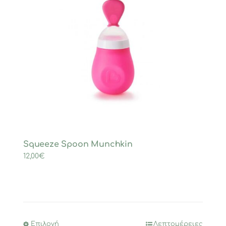
Squeeze Spoon Munchkin
12,00
€
Επιλογή
Λεπτομέρειες
Αυτό