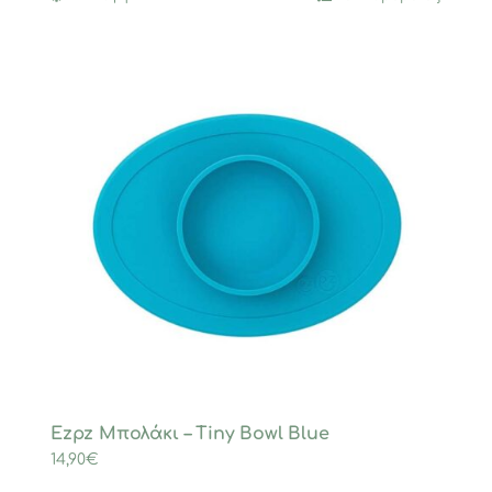
το
προϊόν
έχει
πολλαπλές
παραλλαγές.
Οι
επιλογές
μπορούν
να
επιλεγούν
στη
σελίδα
του
προϊόντος
Ezpz Μπολάκι – Tiny Bowl Blue
14,90
€