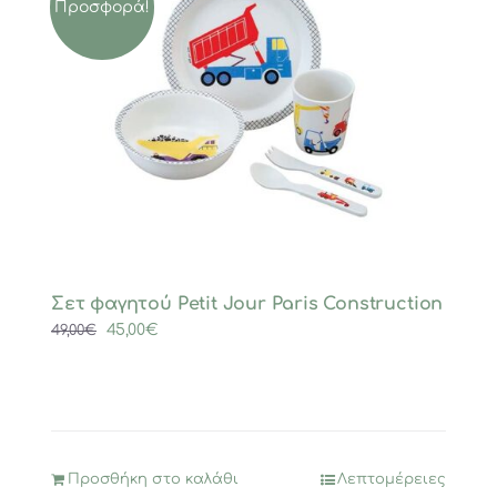
Προσφορά!
Σετ φαγητού Petit Jour Paris Construction
Original
Η
45,00
€
49,00
€
price
τρέχουσα
was:
τιμή
49,00€.
είναι:
45,00€.
Προσθήκη στο καλάθι
Λεπτομέρειες