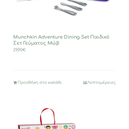
στη
σελίδα
του
προϊόντος
Munchkin Adventure Dining Set Παιδικό
Σετ Γεύματος Μώβ
29,90
€
Προσθήκη στο καλάθι
Λεπτομέρειες