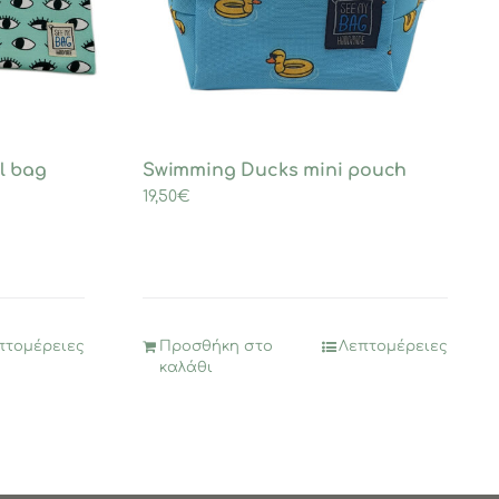
l bag
Swimming Ducks mini pouch
19,50
€
πτομέρειες
Προσθήκη στο
Λεπτομέρειες
καλάθι