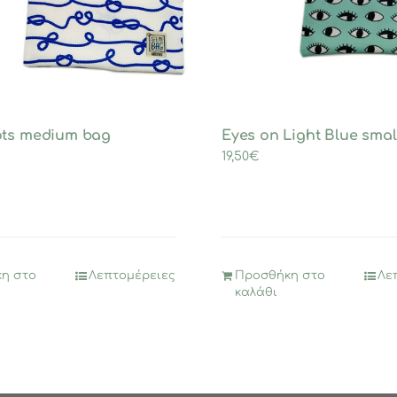
ots medium bag
Eyes on Light Blue smal
19,50
€
η στο
Λεπτομέρειες
Προσθήκη στο
Λε
καλάθι