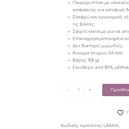
Παγούρι tritan με ολοκαίν
ασφαλείας για αποφυγή δι
Ελαφρύ και εργονομικό, τέλ
τις βόλτες.
Σφιχτό κλείσιμο για να απ
Επαναχρησιμοποιημένο κα
Δεν διατηρεί μυρωδιές.
Άνοιγμα στομίου 54 mm.
Βάρος 158 gr.
Ελεύθερο από BPA, phthal
Προσθήκ
Παγούρι
Ανανάς/
Αχλάδι
Tritan
450ml
Κωδικός προϊόντος:
LAKAXL