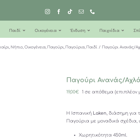
Παιδί
Οικογένεια
Ένδυση
Παιχνίδια
Σπί
καίρι
Νήπιο
Οικογένεια
Παγούρι
Παγούρια
Παιδί
Παγούρι Ανανάς/Αχ
Παγούρι Ανανάς/Αχλά
19,00
€
1 σε απόθεμα (επιπλέον 
Η Ισπανική
Laken
, διάσημη για
Παγούρια με μοναδικά σχέδια, ι
Χωρητικότητα 450ml.