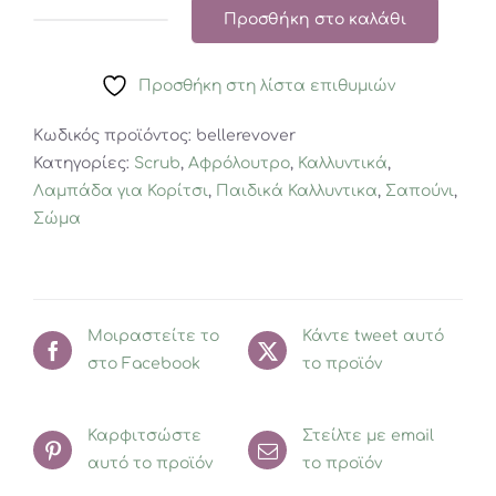
Προσθήκη στο καλάθι
PURE
PRINCESS
Προσθήκη στη λίστα επιθυμιών
3x
REUSABLE
Κωδικός προϊόντος:
bellerevover
MAKEUP
Κατηγορίες:
Scrub
,
Αφρόλουτρο
,
Καλλυντικά
,
REMOVER
Λαμπάδα για Κορίτσι
,
Παιδικά Καλλυντικα
,
Σαπούνι
,
PAD
Σώμα
ποσότητα
Μοιραστείτε το
Κάντε tweet αυτό
στο Facebook
το προϊόν
Καρφιτσώστε
Στείλτε με email
αυτό το προϊόν
το προϊόν