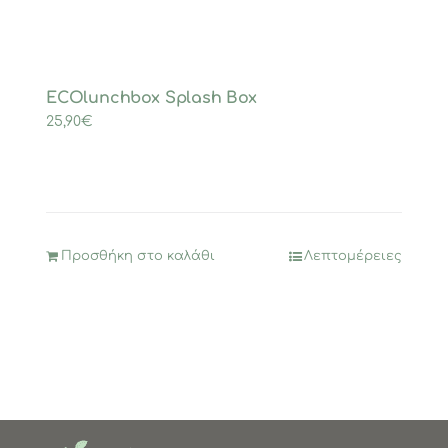
σελίδα
του
προϊόντος
ECOlunchbox Splash Box
25,90
€
Προσθήκη στο καλάθι
Λεπτομέρειες