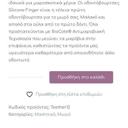
ιδανικά για μικροσκοπικά χέρια. Οι οδοντόβουρτσες
Silicone Finger είναι η τέλεια πρώτη
οδοντόβουρτσα για το μωρό σας. Μαλακό και
απαλό στα ούλα από το πρώτο δόντι. Όλα
προστατεύονται με BioCote® Αντιμικροβιακή
Τεχνολογία που μειώνει τα μικρόβια στην
επιφάνεια, καθιστώντας τα προϊόντα μας
υγιεινότερα καθαρότερα από οποιονδήποτε άλλο
οδοντωτό.
Προσθήκη στο καλάθι
Σετ
Μασητικό
Προσθήκη στη λίστα επιθυμιών
Teething
Starter
Κωδικός προϊόντος:
Teether12
Ροζ
Κατηγορίες:
Μασητικό
,
Μωρό
ποσότητα