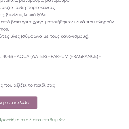
ορτοκάλι, βατόμουρο, βατόμουρο
 φρέζια, άνθη πορτοκαλιάς
, βανίλια, λευκό ξύλο
 από βακτήρια χρησιμοποιήθηκαν υλικά που πληρούν
mos.
ώτες ύλες (σύμφωνα με τους κανονισμούς).
0-B) – AQUA (WATER) – PARFUM (FRAGRANCE) –
 που αξίζει το παιδί σας
η στο καλάθι
Προσθήκη στη λίστα επιθυμιών