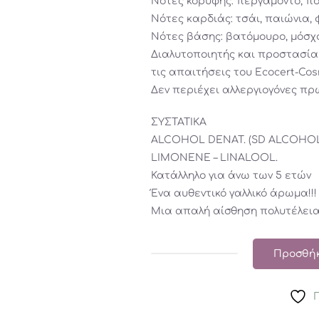
Νότες κορυφής: περγαμόντο, π
Νότες καρδιάς: τσάι, παιώνια,
Νότες βάσης: βατόμουρο, μόσχος
Διαλυτοποιητής και προστασία
τις απαιτήσεις του Ecocert-Cos
Δεν περιέχει αλλεργιογόνες πρ
ΣΥΣΤΑΤΙΚΑ
ALCOHOL DENAT. (SD ALCOHOL 4
LIMONENE – LINALOOL.
Κατάλληλο για άνω των 5 ετών
Ένα αυθεντικό γαλλικό άρωμα!!!
Μια απαλή αίσθηση πολυτέλειας
Προσθήκ
Σόφι
καμηλοπάρδαλη
:
Άρωμα