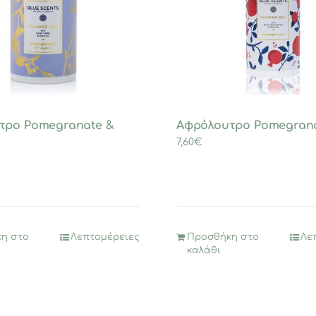
τρο Pomegranate &
Αφρόλουτρο Ρomegran
7,60
€
η στο
Λεπτομέρειες
Προσθήκη στο
Λε
καλάθι