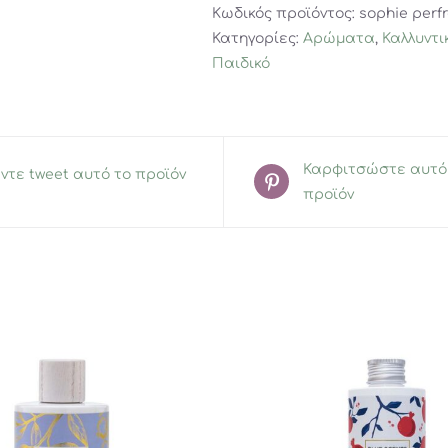
Κωδικός προϊόντος:
sophie perf
κόκκινων
Κατηγορίες:
Αρώματα
,
Καλλυντι
φρούτων
Παιδικό
"Oh!
My
Sophie"
(50ml)
ποσότητα
Καρφιτσώστε αυτό
ντε tweet αυτό το προϊόν
προϊόν