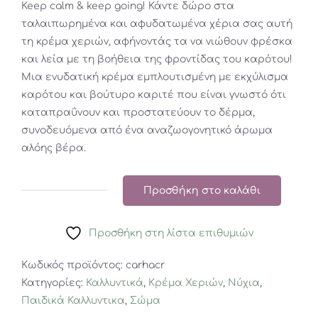
Keep calm & keep going! Κάντε δώρο στα
ταλαιπωρημένα και αφυδατωμένα χέρια σας αυτή
τη κρέμα χεριών, αφήνοντάς τα να νιώθουν φρέσκα
και λεία με τη βοήθεια της φροντίδας του καρότου!
Μια ενυδατική κρέμα εμπλουτισμένη με εκχύλισμα
καρότου και βούτυρο καριτέ που είναι γνωστό ότι
καταπραΰνουν και προστατεύουν το δέρμα,
συνοδευόμενα από ένα αναζωογονητικό άρωμα
αλόης βέρα.
Προσθήκη στο καλάθι
VEGGIE
FRIENDS
Προσθήκη στη λίστα επιθυμιών
CARROT
HAND
Κωδικός προϊόντος:
carhacr
CREAM
Κατηγορίες:
Καλλυντικά
,
Κρέμα Χεριών
,
Νύχια
,
ποσότητα
Παιδικά Καλλυντικα
,
Σώμα