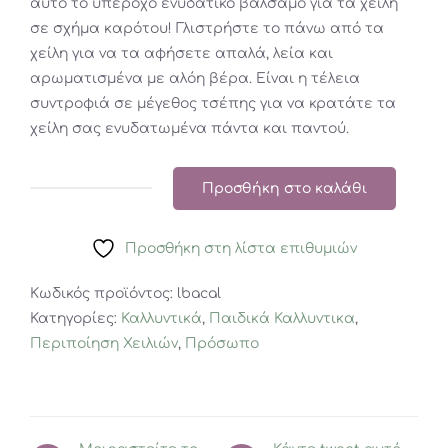
αυτό το υπέροχο ενυδατικό βάλσαμο για τα χείλη
σε σχήμα καρότου! Γλιστρήστε το πάνω από τα
χείλη για να τα αφήσετε απαλά, λεία και
αρωματισμένα με αλόη βέρα. Είναι η τέλεια
συντροφιά σε μέγεθος τσέπης για να κρατάτε τα
χείλη σας ενυδατωμένα πάντα και παντού.
Προσθήκη στο καλάθι
VEGGIE
FRIENDS
Προσθήκη στη λίστα επιθυμιών
CARROT
LIP
Κωδικός προϊόντος:
lbacal
BALM
Κατηγορίες:
Καλλυντικά
,
Παιδικά Καλλυντικα
,
ποσότητα
Περιποίηση Χειλιών
,
Πρόσωπο