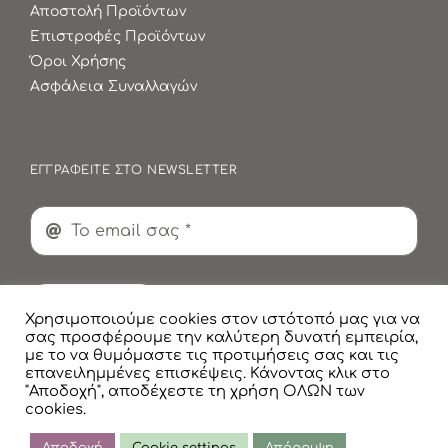
Αποστολή Προϊόντων
Επιστροφές Προϊόντων
Όροι Χρήσης
Ασφάλεια Συναλλαγών
ΕΓΓΡΑΦΕΙΤΕ ΣΤΟ NEWSLETTER
Εγγραφή
Χρησιμοποιούμε cookies στον ιστότοπό μας για να
σας προσφέρουμε την καλύτερη δυνατή εμπειρία,
με το να θυμόμαστε τις προτιμήσεις σας και τις
επανειλημμένες επισκέψεις. Κάνοντας κλικ στο
"Αποδοχή", αποδέχεστε τη χρήση ΟΛΩΝ των
cookies.
© Copyright
2026 Faskomilaki All Rights Reserved |
Πολιτική Προστασίας Προσωπικών Δεδομένων