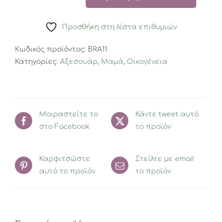
Βραχιόλι
Μαρτάκι
Προσθήκη στη λίστα επιθυμιών
Με
Σκυλάκι
Κωδικός προϊόντος:
BRA11
Κίτρινο
Κατηγορίες:
Αξεσουάρ
,
Μαμά
,
Οικογένεια
Φόντο
ποσότητα
Μοιραστείτε το
Κάντε tweet αυτό
στο Facebook
το προϊόν
Καρφιτσώστε
Στείλτε με email
αυτό το προϊόν
το προϊόν