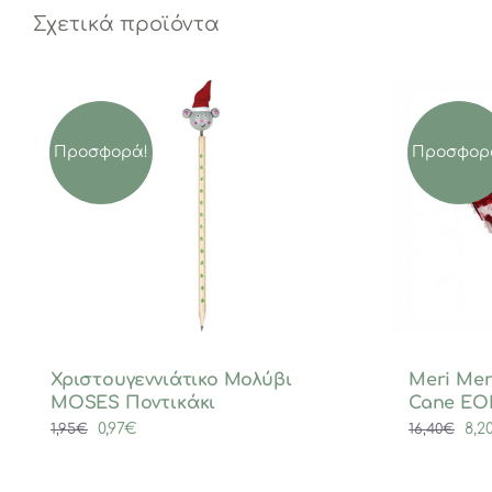
Σχετικά προϊόντα
Προσφορά!
Προσφορ
Χριστουγεννιάτικο Μολύβι
Meri Mer
MOSES Ποντικάκι
Cane EO
Original
Η
Ori
0,97
€
8,2
1,95
€
16,40
€
price
τρέχουσα
pri
was:
τιμή
was