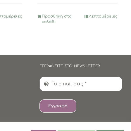
4,95€.
είναι:
2,47€.
πτομέρειες
Προσθήκη στο
Λεπτομέρειες
καλάθι
ΕΓΓΡΑΦΕΙΤΕ ΣΤΟ NEWSLETTER
Εγγραφή