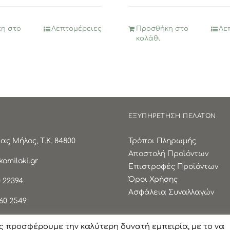
40€.
είναι:
14,95€.
είναι:
8,20€.
7,47€.
η στο
Λεπτομέρειες
Προσθήκη στο
Λε
καλάθι
ΕΞΥΠΗΡΕΤΗΣΗ ΠΕΛΑΤΩΝ
ς Μήλος, Τ.Κ. 84800
Τρόποι Πληρωμής
Αποστολή Προϊόντων
omilaki.gr
Επιστροφές Προϊόντων
Όροι Χρήσης
 22394
Ασφάλεια Συναλλαγών
60 2549
ς προσφέρουμε την καλύτερη δυνατή εμπειρία, με το να