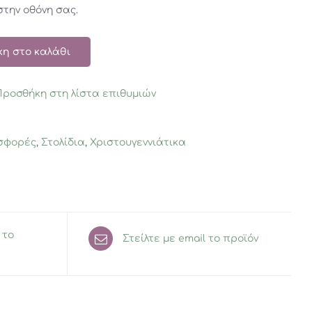
την οθόνη σας.
η στο καλάθι
Προσθήκη στη λίστα επιθυμιών
σφορές
,
Στολίδια
,
Χριστουγεννιάτικα
 το
Στείλτε με email το προϊόν