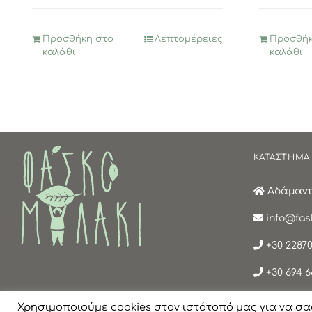
1,95€.
είναι:
16,
0,97€.
Προσθήκη στο
Λεπτομέρειες
Προσθήκ
καλάθι
καλάθι
ΚΑΤΑΣΤΗΜΑ
Αδάμαντα
info@fask
+30 22870
+30 694 6
Χρησιμοποιούμε cookies στον ιστότοπό μας για να σα