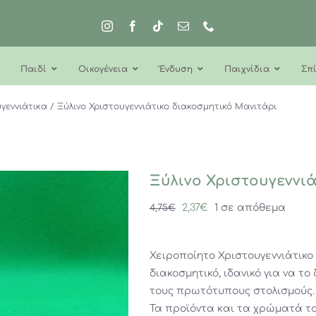
Παιδί
Οικογένεια
Ένδυση
Παιχνίδια
Σπί
γεννιάτικα
Ξύλινο Χριστουγεννιάτικο διακοσμητικό Μανιτάρι
Ξύλινο Χριστουγεννι
Original
Η
2,37
€
1 σε απόθεμα
4,75
€
price
τρέχουσα
was:
τιμή
Χειροποίητο Χριστουγεννιάτικο
4,75€.
είναι:
διακοσμητικό, ιδανικό για να 
2,37€.
τους πρωτότυπους στολισμούς.
Τα προϊόντα και τα χρώματά τ