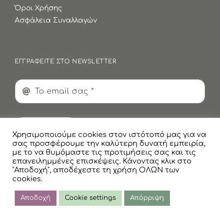
Όροι Χρήσης
Ασφάλεια Συναλλαγών
ΕΓΓΡΑΦΕΙΤΕ ΣΤΟ NEWSLETTER
Εγγραφή
Χρησιμοποιούμε cookies στον ιστότοπό μας για να
σας προσφέρουμε την καλύτερη δυνατή εμπειρία,
με το να θυμόμαστε τις προτιμήσεις σας και τις
επανειλημμένες επισκέψεις. Κάνοντας κλικ στο
"Αποδοχή", αποδέχεστε τη χρήση ΟΛΩΝ των
cookies.
© Copyright
2026 Faskomilaki All Rights Reserved |
Πολιτική Προστασίας Προσωπικών Δεδομένων
Αποδοχή
Cookie settings
Απόρριψη