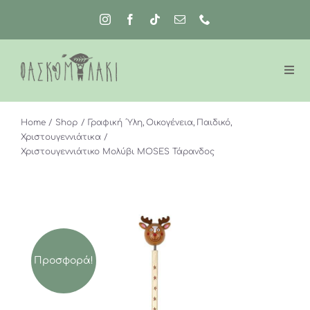
Μετάβαση
στο
περιεχόμενο
Home
Shop
Γραφική ΄Υλη
Οικογένεια
Παιδικό
Χριστουγεννιάτικα
Χριστουγεννιάτικο Μολύβι MOSES Τάρανδος
Προσφορά!