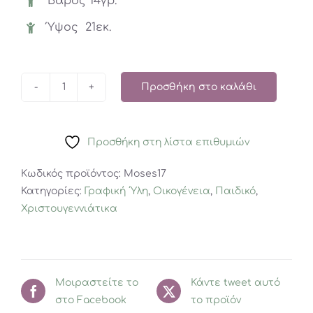
Βάρος 14γρ.
Ύψος 21εκ.
Προσθήκη στο καλάθι
Χριστουγεννιάτικο
Μολύβι
MOSES
Προσθήκη στη λίστα επιθυμιών
Τάρανδος
ποσότητα
Κωδικός προϊόντος:
Moses17
Κατηγορίες:
Γραφική ΄Υλη
,
Οικογένεια
,
Παιδικό
,
Χριστουγεννιάτικα
Μοιραστείτε το
Κάντε tweet αυτό
στο Facebook
το προϊόν