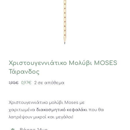
Χριστουγεννιάτικο Μολύβι MOSES
Τάρανδος
Original
Η
0,97
€
2 σε απόθεμα
1,95
€
price
τρέχουσα
was:
τιμή
Χριστουγεννιάτικο μολύβι Moses με
1,95€.
είναι:
χαριτωμένα
διακοσμητικό κεφαλάκι
που θα
0,97€.
λατρέψουν μικροί και μεγάλοι!