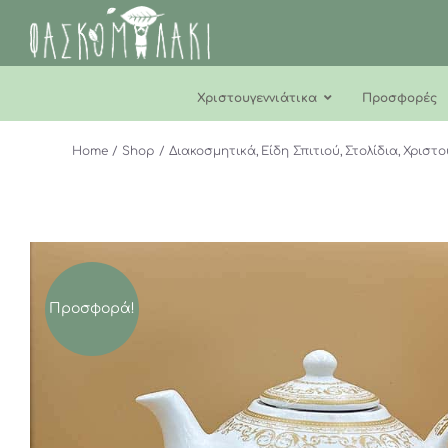
Μετάβαση
στο
περιεχόμενο
Χριστουγεννιάτικα
Προσφορές
Home
Shop
Διακοσμητικά
Είδη Σπιτιού
Στολίδια
Χριστο
Προσφορά!