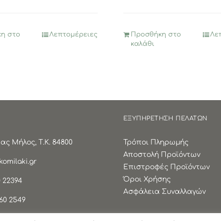
η στο
Λεπτομέρειες
Προσθήκη στο
Λε
καλάθι
ΕΞΥΠΗΡΕΤΗΣΗ ΠΕΛΑΤΩΝ
ς Μήλος, Τ.Κ. 84800
Τρόποι Πληρωμής
Αποστολή Προϊόντων
omilaki.gr
Επιστροφές Προϊόντων
Όροι Χρήσης
 22394
Ασφάλεια Συναλλαγών
60 2549