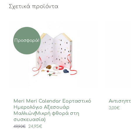
Σχετικά προϊόντα
Προσφορά!
Meri Meri Calendar Εορταστικό
Αντισηπτ
Ημερολόγιο Αξεσουάρ
3,00
€
Μαλλιών(Μικρή φθορά στη
συσκευασία)
Original
Η
24,95
€
49,90
€