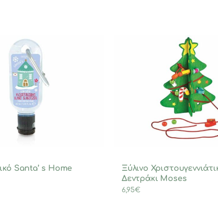
ικό Santa’ s Home
Ξύλινο Χριστουγεννιάτι
Δεντράκι Moses
6,95
€