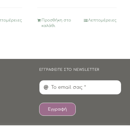
1,95€.
είναι:
0,97€.
πτομέρειες
Προσθήκη στο
Λεπτομέρειες
καλάθι
ΕΓΓΡΑΦΕΙΤΕ ΣΤΟ NEWSLETTER
Εγγραφή