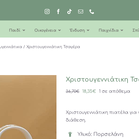
Παιδί
Οικογένεια
Ένδυση
Παιχνίδια
Σπί
υγεννιάτικα
Χριστουγεννιάτικη Τσαγέρα
Χριστουγεννιάτικη Τ
Original
Η
18,35
€
1 σε απόθεμα
36,70
€
price
τρέχουσα
was:
τιμή
Χριστουγεννιάτικη πιατέλα για
36,70€.
είναι:
διάθεση.
18,35€.
Υλικό: Πορσελάνη