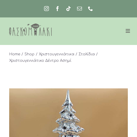
Μετάβαση
στο
περιεχόμενο
Home
Shop
Χριστουγεννιάτικα
Στολίδια
Χριστουγεννιάτικο Δέντρο Ασημί