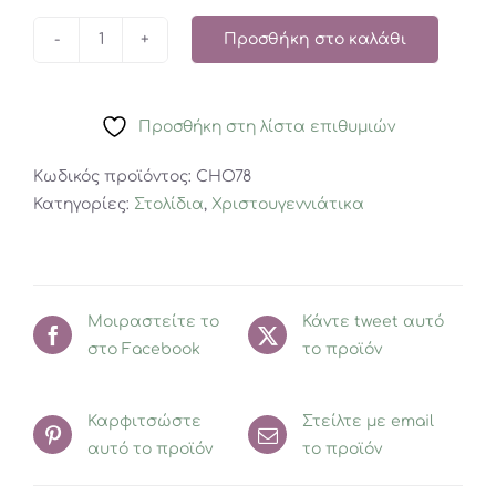
Προσθήκη στο καλάθι
Χριστουγεννιάτικο
Δέντρο
Ασημί
Προσθήκη στη λίστα επιθυμιών
ποσότητα
Κωδικός προϊόντος:
CHO78
Κατηγορίες:
Στολίδια
,
Χριστουγεννιάτικα
Μοιραστείτε το
Κάντε tweet αυτό
στο Facebook
το προϊόν
Καρφιτσώστε
Στείλτε με email
αυτό το προϊόν
το προϊόν