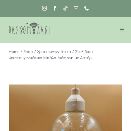
Μετάβαση
στο
περιεχόμενο
Home
Shop
Χριστουγεννιάτικα
Στολίδια
Χριστουγεννιάτικο Μπάλα Διάφανη με Αστέρι