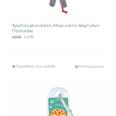
Χριστουγεννιάτικη Μαριονέτα Δάχτυλων
Ποντικάκι
Original
Η
2,47
€
4,95
€
price
τρέχουσα
was:
τιμή
4,95€.
είναι:
2,47€.
Προσθήκη στο καλάθι
Λεπτομέρειες