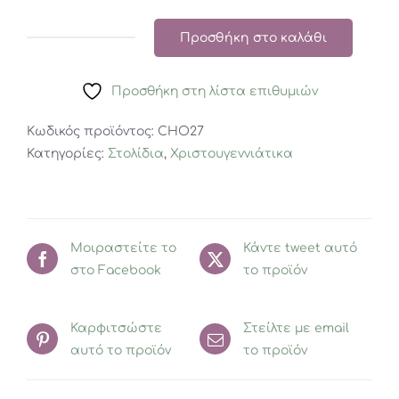
Προσθήκη στο καλάθι
Χριστουγεννιάτικο
Μπάλα
Προσθήκη στη λίστα επιθυμιών
Διάφανη
με
Κωδικός προϊόντος:
CHO27
Αστέρι
Κατηγορίες:
Στολίδια
,
Χριστουγεννιάτικα
ποσότητα
Μοιραστείτε το
Κάντε tweet αυτό
στο Facebook
το προϊόν
Καρφιτσώστε
Στείλτε με email
αυτό το προϊόν
το προϊόν