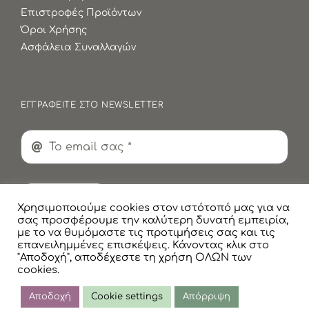
Επιστροφές Προϊόντων
Όροι Χρήσης
Ασφάλεια Συναλλαγών
ΕΓΓΡΑΦΕΙΤΕ ΣΤΟ NEWSLETTER
Εγγραφή
Χρησιμοποιούμε cookies στον ιστότοπό μας για να
σας προσφέρουμε την καλύτερη δυνατή εμπειρία,
με το να θυμόμαστε τις προτιμήσεις σας και τις
επανειλημμένες επισκέψεις. Κάνοντας κλικ στο
"Αποδοχή", αποδέχεστε τη χρήση ΟΛΩΝ των
cookies.
© Copyright
2026 Faskomilaki All Rights Reserved |
Πολιτική Προστασίας Προσωπικών Δεδομένων
Αποδοχή
Cookie settings
Απόρριψη