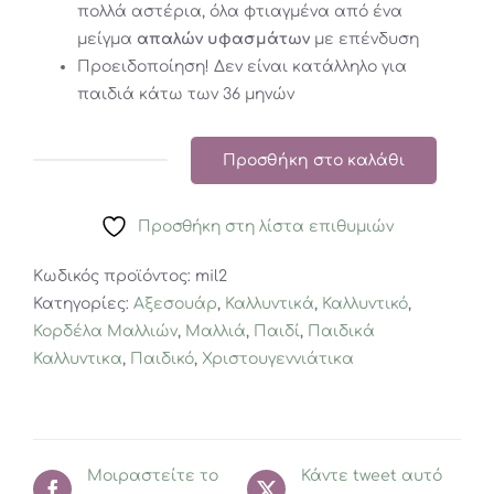
πολλά αστέρια, όλα φτιαγμένα από ένα
μείγμα
απαλών υφασμάτων
με επένδυση
Προειδοποίηση! Δεν είναι κατάλληλο για
παιδιά κάτω των 36 μηνών
Προσθήκη στο καλάθι
MIMI
&
Προσθήκη στη λίστα επιθυμιών
LULA
CHRISTMAS
Κωδικός προϊόντος:
mil2
DOUBLE
Κατηγορίες:
Αξεσουάρ
,
Καλλυντικά
,
Καλλυντικό
,
ALICE
Κορδέλα Μαλλιών
,
Μαλλιά
,
Παιδί
,
Παιδικά
BAND
Καλλυντικα
,
Παιδικό
,
Χριστουγεννιάτικα
ΣΤΕΚΑ
ΜΑΛΛΙΩΝ
ΧΡΙΣΤΟΥΓΕΝΝΙΑΤΙΚΗ
ποσότητα
Μοιραστείτε το
Κάντε tweet αυτό