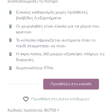
αναποδογυρίσει το ποτήρι!
Εύκολος καθαρισμός χωρίς πρόσθετες
βαλβίδες ή εξαρτήματα
Οι χειρολαβές είναι εύκολο για τα χέρια που
κρατούν
Το κύπελλο σφραγίζεται αυτόματα όταν το
παιδί σταματήσει να πίνει
Η άκρη πόσης 360 μοιρών εξαλείφει πλήρως τις
διαρροές
Χωρητικότητα 177ml.
Προσθήκη στο καλάθι
Ποτήρι
Munchkin
Προσθήκη στη λίστα επιθυμιών
Miracle
Sippy
Κωδικός προϊόντος:
BOT05-1
177ml