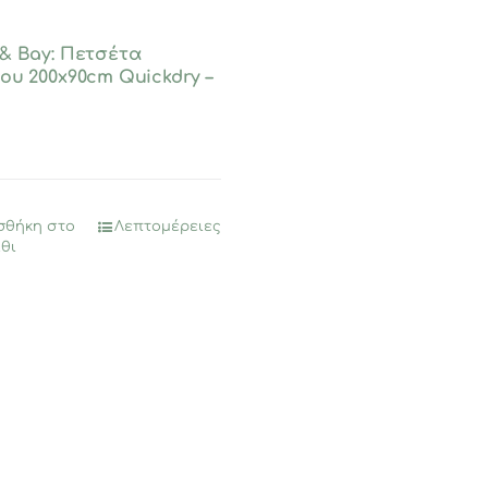
& Bay: Πετσέτα
ου 200x90cm Quickdry –
σθήκη στο
Λεπτομέρειες
θι