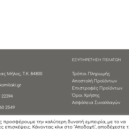
ΕΞΥΠΗΡΕΤΗΣΗ ΠΕΛΑΤΩΝ
ς Μήλος, Τ.Κ. 84800
Τρόποι Πληρωμής
Αποστολή Προϊόντων
omilaki.gr
Επιστροφές Προϊόντων
Όροι Χρήσης
 22394
Ασφάλεια Συναλλαγών
60 2549
ς προσφέρουμε την καλύτερη δυνατή εμπειρία, με το να
ς επισκέψεις. Κάνοντας κλικ στο "Αποδοχή", αποδέχεστε 