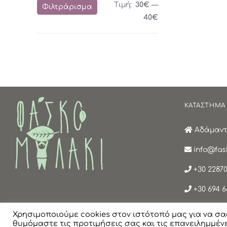
Ελάχιστη
Μέγιστη
Τιμή:
30€
—
Φιλτράρισμα
τιμή
τιμή
40€
ΚΑΤΑΣΤΗΜΑ
Αδάμαντα
info@fask
+30 22870
+30 694 6
Χρησιμοποιούμε cookies στον ιστότοπό μας για να σα
θυμόμαστε τις προτιμήσεις σας και τις επανειλημμένε