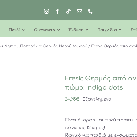
Παιδί
Οικογένεια
Ένδυση
Παιχνίδια
Σπί
ύ Νηπίου
Ποτηράκια Θερμός Νερού Μωρού
Fresk: Θερμός από ανο
Fresk: Θερμός από αν
πώμα Indigo dots
24,95
€
Εξαντλημένο
Είναι όμορφο και πολύ πρακτικό
πάνω ως 12 ώρες!
Ιδανικό για παιδιά με ενσωματο