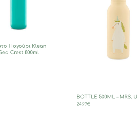
το Παγούρι Klean
Sea Crest 800ml
BOTTLE 500ML – MRS. 
24,99
€