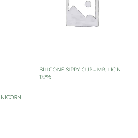
SILICONE SIPPY CUP – MR. LION
17,99
€
UNICORN