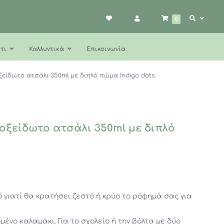
0
τι
Καλλυντικά
Επικοινωνία
ξείδωτο ατσάλι 350ml με διπλό πώμα Indigo dots
οξείδωτο ατσάλι 350ml με διπλό
 γιατί θα κρατήσει ζεστό ή κρύο το ρόφημά σας για
μένο καλαμάκι. Για το σχολείο ή την βόλτα με δύο