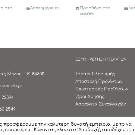
η στο
Λεπτομέρειες
Προσθήκη στο
Λε
καλάθι
ΕΞΥΠΗΡΕΤΗΣΗ ΠΕΛΑΤΩΝ
ς Μήλος, Τ.Κ. 84800
Τρόποι Πληρωμής
Αποστολή Προϊόντων
omilaki.gr
Επιστροφές Προϊόντων
Όροι Χρήσης
 22394
Ασφάλεια Συναλλαγών
60 2549
ς προσφέρουμε την καλύτερη δυνατή εμπειρία, με το να
ς επισκέψεις. Κάνοντας κλικ στο "Αποδοχή", αποδέχεστε 
 All Rights Reserved |
Πολιτική Προστασίας Προσωπικών Δε