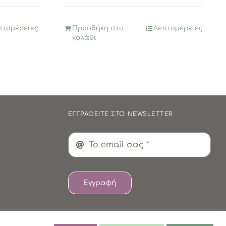
4,95€.
είναι:
2,47€.
πτομέρειες
Προσθήκη στο
Λεπτομέρειες
καλάθι
ΕΓΓΡΑΦΕΙΤΕ ΣΤΟ NEWSLETTER
Εγγραφή