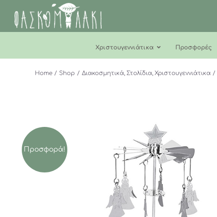
Μετάβαση
στο
περιεχόμενο
Χριστουγεννιάτικα
Προσφορές
Home
Shop
Διακοσμητικά
Στολίδια
Χριστουγεννιάτικα
Προσφορά!