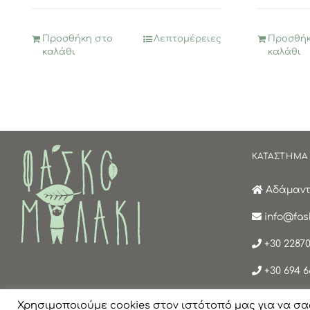
4,95€.
είναι:
2,47€.
Προσθήκη στο
Λεπτομέρειες
Προσθήκ
καλάθι
καλάθι
ΚΑΤΑΣΤΗΜΑ
Αδάμαντα
info@fask
+30 22870
+30 694 6
Χρησιμοποιούμε cookies στον ιστότοπό μας για να σα