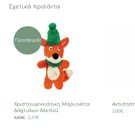
Σχετικά προϊόντα
Προσφορά!
Χριστουγεννιάτικη Μαριονέτα
Αντισηπτ
Δάχτυλων Αλεπού
3,00
€
Original
Η
2,47
€
4,95
€
price
τρέχουσα
was:
τιμή