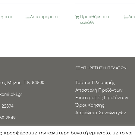
3,95€.
είναι:
1,97€.
η στο
Λεπτομέρειες
Προσθήκη στο
Λε
καλάθι
ΕΞΥΠΗΡΕΤΗΣΗ ΠΕΛΑΤΩΝ
ς Μήλος, Τ.Κ. 84800
Τρόποι Πληρωμής
Αποστολή Προϊόντων
omilaki.gr
Επιστροφές Προϊόντων
Όροι Χρήσης
 22394
Ασφάλεια Συναλλαγών
60 2549
ς προσφέρουμε την καλύτερη δυνατή εμπειρία, με το να