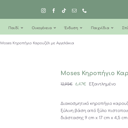
Παιδί
Οικογένεια
Ένδυση
Παιχνίδια
Σπί
Moses Κηροπήγιο Καρουζέλ με Αγγελάκια
Moses Κηροπήγιο Καρ
Original
Η
6,47
€
Εξαντλημένο
12,95
€
price
τρέχουσα
was:
τιμή
Διακοσμητικό κηροπήγιο καρουζέ
12,95€.
είναι:
ξύλινη βάση από ξύλο πιστοποι
6,47€.
διάστασης 9 cm x 17 cm x 4,5 cm