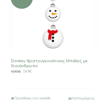
Donkey Χριστουγεννιάτικες Μπάλες με
Χιονάνθρωπο
Original
Η
7,47
€
14,95
€
price
τρέχουσα
was:
τιμή
14,95€.
είναι:
7,47€.
Προσθήκη στο καλάθι
Λεπτομέρειες