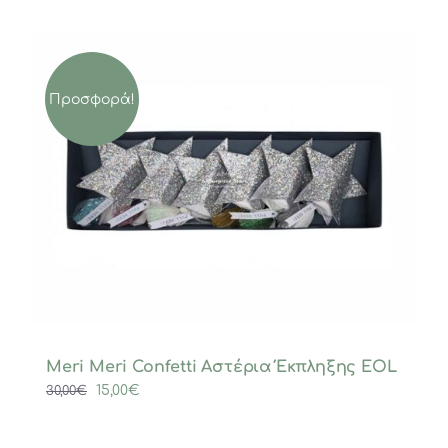
Προσφορά!
Meri Meri Confetti Αστέρια Έκπληξης EOL
Original
Η
15,00
€
30,00
€
price
τρέχουσα
was:
τιμή