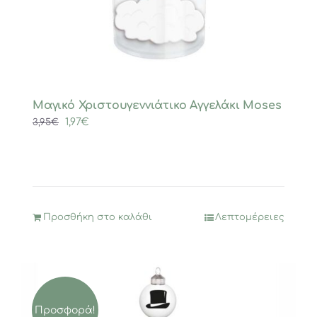
Μαγικό Χριστουγεννιάτικο Αγγελάκι Moses
Original
Η
1,97
€
3,95
€
price
τρέχουσα
was:
τιμή
3,95€.
είναι:
1,97€.
Προσθήκη στο καλάθι
Λεπτομέρειες
Προσφορά!