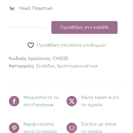
Υλικό: Πλαστικό
Προσθήκη στο καλάθι
Sophie
La
Προσθήκη στη λίστα επιθυμιών
Girafe
Χριστουγεννιάτικη
Κωδικός προϊόντος:
CHO33
μπάλα
Κατηγορίες:
Στολίδια
,
Χριστουγεννιάτικα
ποσότητα
Μοιραστείτε το
Κάντε tweet αυτό
στο Facebook
το προϊόν
Καρφιτσώστε
Στείλτε με email
αυτό το προϊόν
το προϊόν