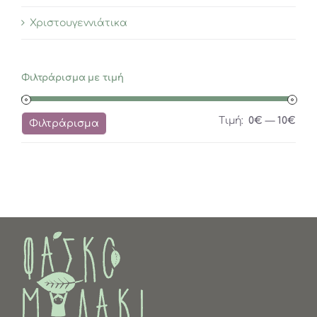
Χριστουγεννιάτικα
Φιλτράρισμα με τιμή
Ελά
Μέγ
Τιμή:
0€
—
10€
Φιλτράρισμα
τιμή
τιμή